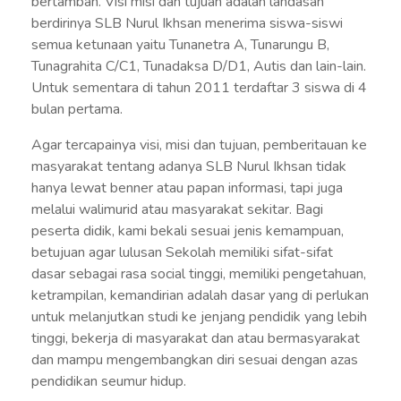
bertambah. Visi misi dan tujuan adalah landasan
berdirinya SLB Nurul Ikhsan menerima siswa-siswi
semua ketunaan yaitu Tunanetra A, Tunarungu B,
Tunagrahita C/C1, Tunadaksa D/D1, Autis dan lain-lain.
Untuk sementara di tahun 2011 terdaftar 3 siswa di 4
bulan pertama.
Agar tercapainya visi, misi dan tujuan, pemberitauan ke
masyarakat tentang adanya SLB Nurul Ikhsan tidak
hanya lewat benner atau papan informasi, tapi juga
melalui walimurid atau masyarakat sekitar. Bagi
peserta didik, kami bekali sesuai jenis kemampuan,
betujuan agar lulusan Sekolah memiliki sifat-sifat
dasar sebagai rasa social tinggi, memiliki pengetahuan,
ketrampilan, kemandirian adalah dasar yang di perlukan
untuk melanjutkan studi ke jenjang pendidik yang lebih
tinggi, bekerja di masyarakat dan atau bermasyarakat
dan mampu mengembangkan diri sesuai dengan azas
pendidikan seumur hidup.