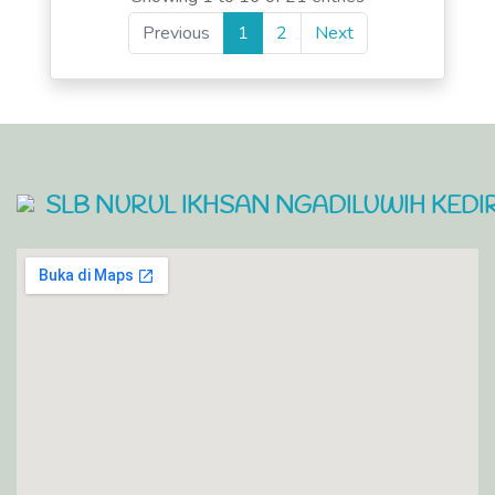
Previous
1
2
Next
SLB NURUL IKHSAN NGADILUWIH KEDIR