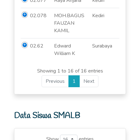
02.077
Raya Anjana
Kediri
02.078
MOH.BAGUS
Kediri
FAUZAN
KAMIL
02.62
Edward
Surabaya
William K
Showing 1 to 16 of 16 entries
Previous
1
Next
Data Siswa SMALB
Show
entries