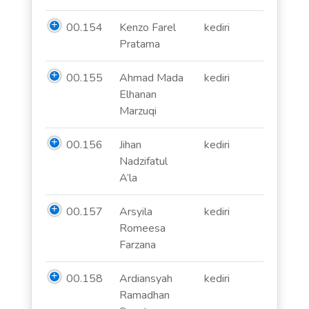
00.154
Kenzo Farel
kediri
Pratama
00.155
Ahmad Mada
kediri
Elhanan
Marzuqi
00.156
Jihan
kediri
Nadzifatul
A’la
00.157
Arsyila
kediri
Romeesa
Farzana
00.158
Ardiansyah
kediri
Ramadhan