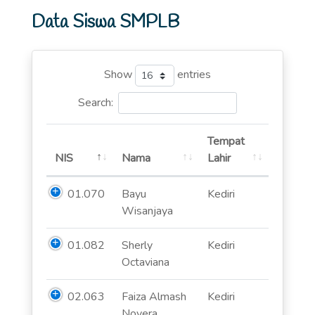
Data Siswa SMPLB
Show
entries
Search:
Tempat
NIS
Nama
Lahir
01.070
Bayu
Kediri
Wisanjaya
01.082
Sherly
Kediri
Octaviana
02.063
Faiza Almash
Kediri
Novera