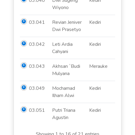
03.040
Dwi Sugeng
Kediri
Wiyono
03.041
Revian Jeniver
Kediri
Dwi Prasetyo
03.042
Leti Ardia
Kediri
Cahyani
03.043
Akhsan `Budi
Merauke
Mulyana
03.049
Mochamad
Kediri
Ilham Alwi
03.051
Putri Triana
Kediri
Agustin
Showing 1 to 16 of 21 entries