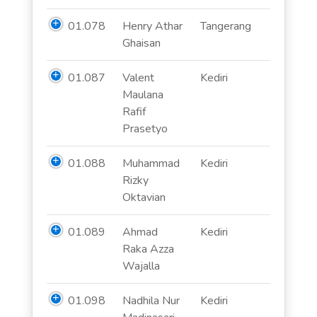
01.078
Henry Athar
Tangerang
Ghaisan
01.087
Valent
Kediri
Maulana
Rafif
Prasetyo
01.088
Muhammad
Kediri
Rizky
Oktavian
01.089
Ahmad
Kediri
Raka Azza
Wajalla
01.098
Nadhila Nur
Kediri