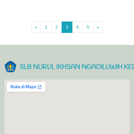
Previous
Next
«
1
2
3
4
5
»
SLB NURUL IKHSAN NGADILUWIH KED