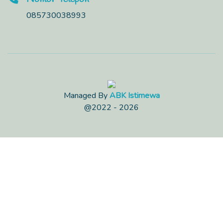
085730038993
Managed By
ABK Istimewa
@2022 - 2026