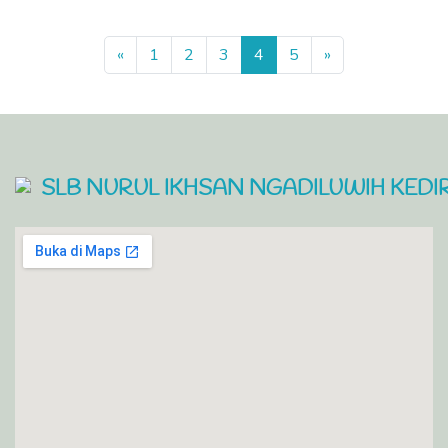
Previous
Next
«
1
2
3
4
5
»
SLB NURUL IKHSAN NGADILUWIH KEDIR